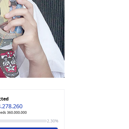
cted
8.278.260
eeds 360.000.000
2.30%