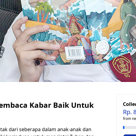
embaca Kabar Baik Untuk
Colle
Rp. 
from n
letak dari seberapa dalam anak-anak dan