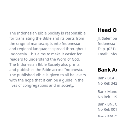
mitra inilah yang
kebutuhan dana
dalam bahasa Dayak Ot
menginformasikan
penerjemahan 2026
Danum, Penerjemahan PL
kebutuhan di lapangan
sebesar Rp. 2.025.000.000.
dalam bahasa Manggarai,
akan teks Kitab Suci dalam
Penerjemahan Alkitab
bahasa daerah tertentu.
Lamaholot, Penerjemahan
Head O
PL dalam bahasa Mee,
The Indonesian Bible Society is responsible
Penerjemahan PL dalam
for translating the Bible and its parts from
Jl. Salemba
bahasa Walak dan
the original manuscripts into Indonesian
Indonesia 
Penerjemahan PL dalam
and regional languages spread throughout
Telp. (021)
bahasa Sougb.
Indonesia. This aims to make it easier for
Email: info
readers to understand the Word of God.
The Indonesian Bible Society also prints
Bank A
and publishes the Bible across Indonesia.
The published Bible is given to all believers
Bank BCA 
with the hope that it can be a guide in the
No Rek 342
lives of congregations and in society.
Bank Mandi
No Rek 119
Bank BNI 
No Rek 001
Bank BRI 