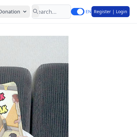
Search
Donation
EN
Register | Login