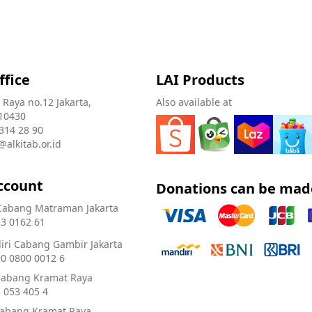
Tengah).
ffice
LAI Products
 Raya no.12 Jakarta,
Also available at
10430
 314 28 90
@alkitab.or.id
ccount
Donations can be mad
Cabang Matraman Jakarta
3 0162 61
ri Cabang Gambir Jakarta
0 0800 0012 6
Cabang Kramat Raya
 053 405 4
Cabang Kramat Raya