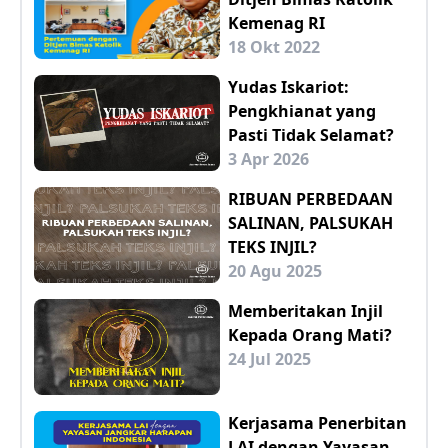
Kemenag RI
18 Okt 2022
Yudas Iskariot:
Pengkhianat yang
Pasti Tidak Selamat?
3 Apr 2026
RIBUAN PERBEDAAN
SALINAN, PALSUKAH
TEKS INJIL?
20 Agu 2025
Memberitakan Injil
Kepada Orang Mati?
24 Jul 2025
Kerjasama Penerbitan
LAI dengan Yayasan