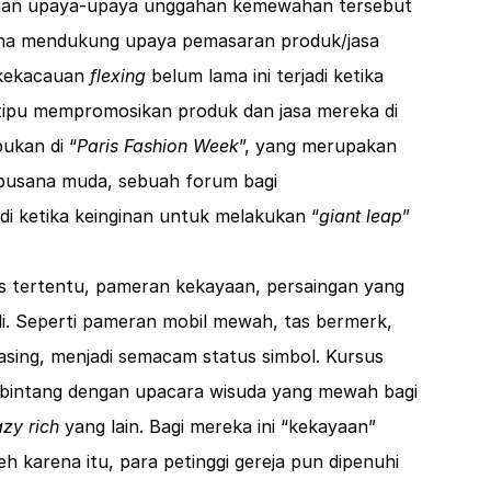
angan upaya-upaya unggahan kemewahan tersebut
na mendukung upaya pemasaran produk/jasa
 kekacauan
flexing
belum lama ini terjadi ketika
tipu mempromosikan produk dan jasa mereka di
bukan di “
Paris Fashion Week
”, yang merupakan
busana muda, sebuah forum bagi
adi ketika keinginan untuk melakukan “
giant leap
”
as tertentu, pameran kekayaan, persaingan yang
rjadi. Seperti pameran mobil mewah, tas bermerk,
 asing, menjadi semacam status simbol. Kursus
 berbintang dengan upacara wisuda yang mewah bagi
azy rich
yang lain. Bagi mereka ini “kekayaan”
eh karena itu, para petinggi gereja pun dipenuhi