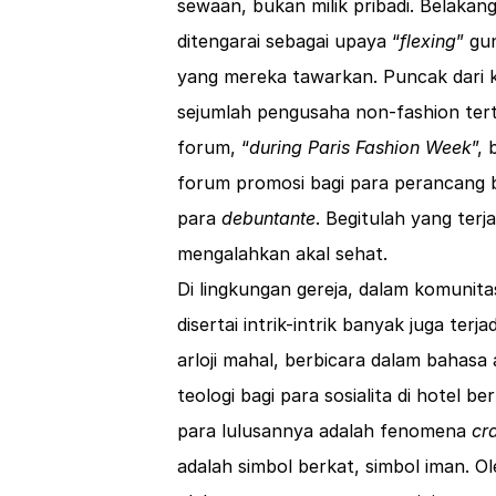
sewaan, bukan milik pribadi. Belak
ditengarai sebagai upaya “
flexing
” gu
yang mereka tawarkan. Puncak dari
sejumlah pengusaha non-fashion ter
forum, “
during Paris Fashion Week
”, 
forum promosi bagi para perancang 
para
debuntante
. Begitulah yang terj
mengalahkan akal sehat.
Di lingkungan gereja, dalam komunit
disertai intrik-intrik banyak juga te
arloji mahal, berbicara dalam bahasa
teologi bagi para sosialita di hotel
para lulusannya adalah fenomena
cr
adalah simbol berkat, simbol iman. Ol