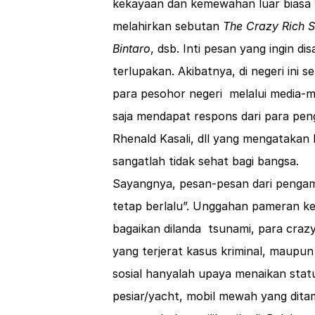
kekayaan dan kemewahan luar biasa ya
melahirkan sebutan
The Crazy Rich S
Bintaro
, dsb. Inti pesan yang ingin dis
terlupakan. Akibatnya, di negeri ini
para pesohor negeri melalui media-me
saja mendapat respons dari para peng
Rhenald Kasali, dll yang mengatakan 
sangatlah tidak sehat bagi bangsa.
Sayangnya, pesan-pesan dari pengamat
tetap berlalu”. Unggahan pameran ke
bagaikan dilanda tsunami, para crazy
yang terjerat kasus kriminal, maupu
sosial hanyalah upaya menaikan statu
pesiar/yacht, mobil mewah yang ditam