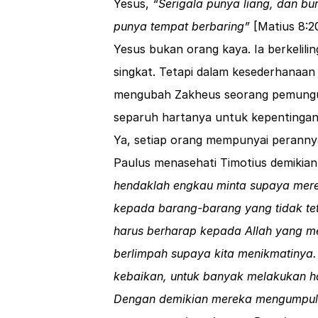
Yesus,
“Serigala punya liang, dan bu
punya tempat berbaring”
[
Matius 8:2
Yesus bukan orang kaya. Ia berkelil
singkat. Tetapi dalam kesederhanaa
mengubah Zakheus seorang pemungut
separuh hartanya untuk kepentingan 
Ya, setiap orang mempunyai peranny
Paulus menasehati Timotius demikia
hendaklah engkau minta supaya mer
kepada barang-barang yang tidak te
harus berharap kepada Allah yang m
berlimpah supaya kita menikmatinya
kebaikan, untuk banyak melakukan ha
Dengan demikian mereka mengumpulk