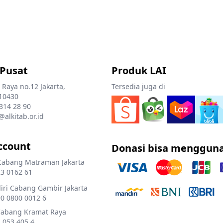
 Pusat
Produk LAI
 Raya no.12 Jakarta,
Tersedia juga di
10430
 314 28 90
@alkitab.or.id
ccount
Donasi bisa menggun
Cabang Matraman Jakarta
3 0162 61
ri Cabang Gambir Jakarta
0 0800 0012 6
Cabang Kramat Raya
 053 405 4