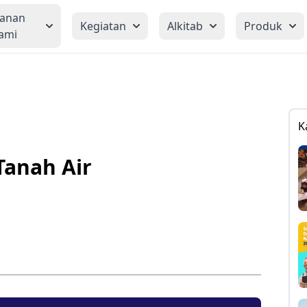
yanan
Kegiatan
Alkitab
Produk
ami
K
Tanah Air