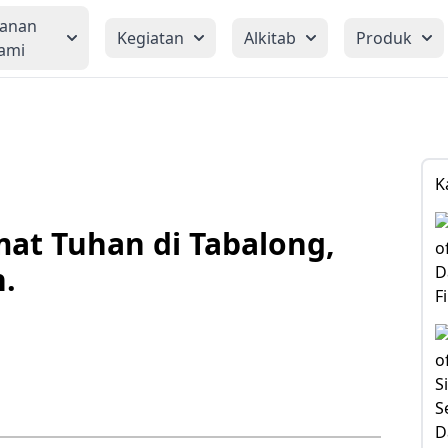
yanan
Kegiatan
Alkitab
Produk
ami
K
at Tuhan di Tabalong,
.