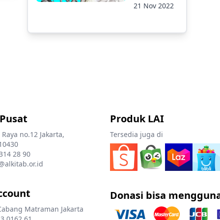
21 Nov 2022
 Pusat
Produk LAI
 Raya no.12 Jakarta,
Tersedia juga di
10430
 314 28 90
@alkitab.or.id
ccount
Donasi bisa menggun
Cabang Matraman Jakarta
3 0162 61