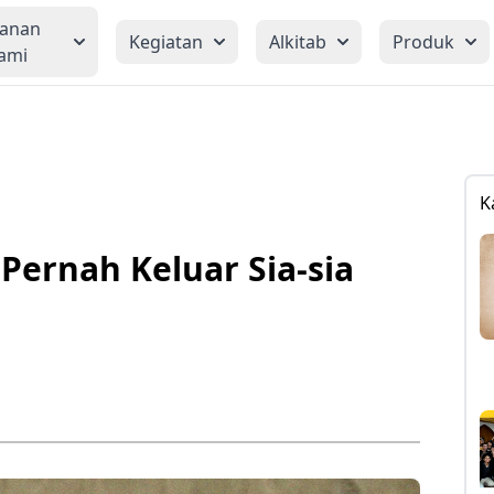
yanan
Kegiatan
Alkitab
Produk
ami
K
 Pernah Keluar Sia-sia