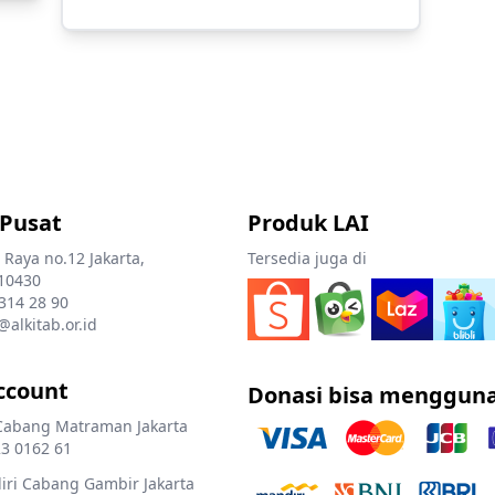
 Pusat
Produk LAI
 Raya no.12 Jakarta,
Tersedia juga di
10430
 314 28 90
@alkitab.or.id
ccount
Donasi bisa menggun
Cabang Matraman Jakarta
3 0162 61
ri Cabang Gambir Jakarta