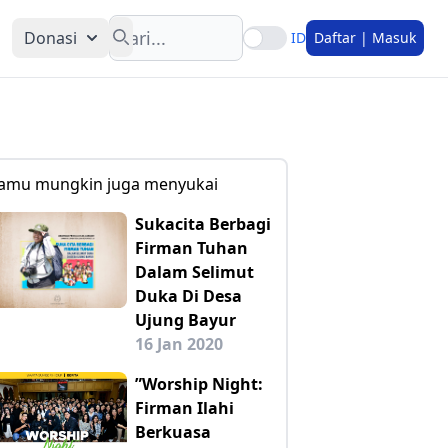
Search
Donasi
ID
Daftar | Masuk
amu mungkin juga menyukai
Sukacita Berbagi
Firman Tuhan
Dalam Selimut
Duka Di Desa
Ujung Bayur
16 Jan 2020
”Worship Night:
Firman Ilahi
Berkuasa