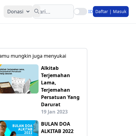
Search
Donasi
ID
Daftar | Masuk
amu mungkin juga menyukai
Alkitab
Terjemahan
Lama,
Terjemahan
Persatuan Yang
Darurat
19 Jan 2023
BULAN DOA
ALKITAB 2022