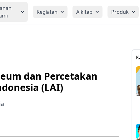
yanan
Kegiatan
Alkitab
Produk
ami
K
seum dan Percetakan
donesia (LAI)
ia