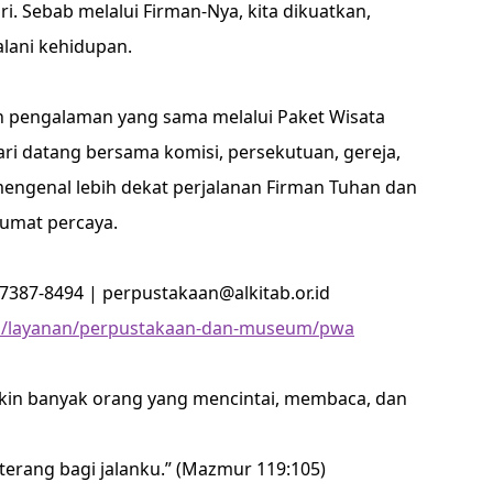
. Sebab melalui Firman-Nya, kita dikuatkan,
lani kehidupan.
n pengalaman yang sama melalui Paket Wisata
ari datang bersama komisi, persekutuan, gereja,
engenal lebih dekat perjalanan Firman Tuhan dan
 umat percaya.
7387-8494 | perpustakaan@alkitab.or.id
.id/layanan/perpustakaan-dan-museum/pwa
akin banyak orang yang mencintai, membaca, dan
 terang bagi jalanku.” (Mazmur 119:105)