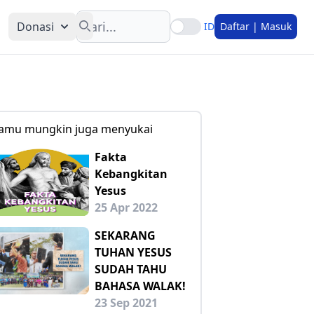
Search
Donasi
ID
Daftar | Masuk
amu mungkin juga menyukai
Fakta
Kebangkitan
Yesus
25 Apr 2022
SEKARANG
TUHAN YESUS
SUDAH TAHU
BAHASA WALAK!
23 Sep 2021