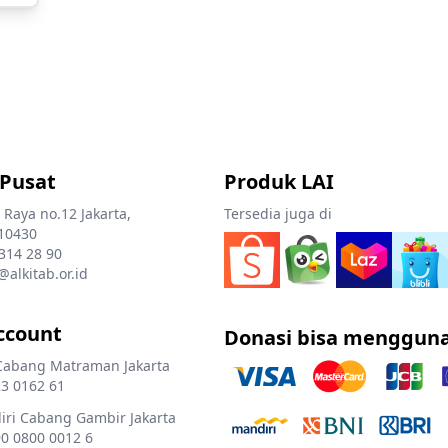
 Pusat
Produk LAI
 Raya no.12 Jakarta,
Tersedia juga di
10430
 314 28 90
@alkitab.or.id
ccount
Donasi bisa menggun
Cabang Matraman Jakarta
3 0162 61
ri Cabang Gambir Jakarta
0 0800 0012 6