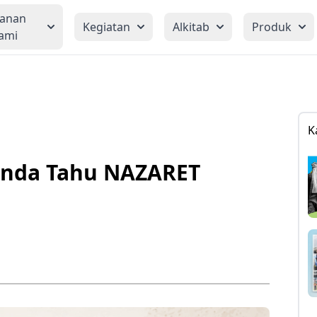
yanan
Kegiatan
Alkitab
Produk
ami
K
Anda Tahu NAZARET