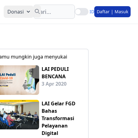
Search
Donasi
ID
Daftar | Masuk
amu mungkin juga menyukai
LAI PEDULI
BENCANA
3 Apr 2020
LAI Gelar FGD
Bahas
Transformasi
Pelayanan
Digital