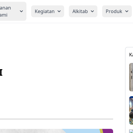
yanan
Kegiatan
Alkitab
Produk
ami
K
I