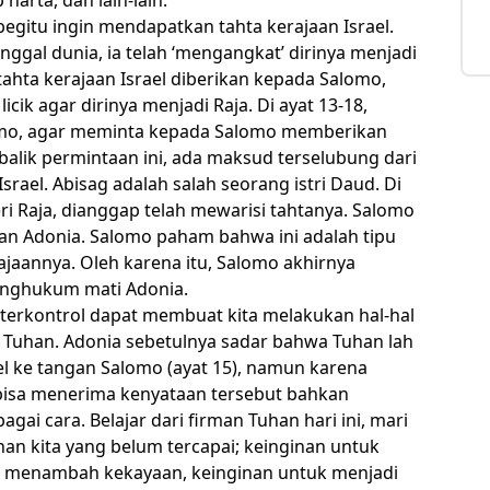
 begitu ingin mendapatkan tahta kerajaan Israel.
gal dunia, ia telah ‘mengangkat’ dirinya menjadi
, tahta kerajaan Israel diberikan kepada Salomo,
cik agar dirinya menjadi Raja. Di ayat 13-18,
omo, agar meminta kepada Salomo memberikan
ibalik permintaan ini, ada maksud terselubung dari
rael. Abisag adalah salah seorang istri Daud. Di
ri Raja, dianggap telah mewarisi tahtanya. Salomo
an Adonia. Salomo paham bahwa ini adalah tipu
jaannya. Oleh karena itu, Salomo akhirnya
nghukum mati Adonia.
k terkontrol dapat membuat kita melakukan hal-hal
Tuhan. Adonia sebetulnya sadar bahwa Tuhan lah
l ke tangan Salomo (ayat 15), namun karena
k bisa menerima kenyataan tersebut bahkan
i cara. Belajar dari firman Tuhan hari ini, mari
nan kita yang belum tercapai; keinginan untuk
uk menambah kekayaan, keinginan untuk menjadi