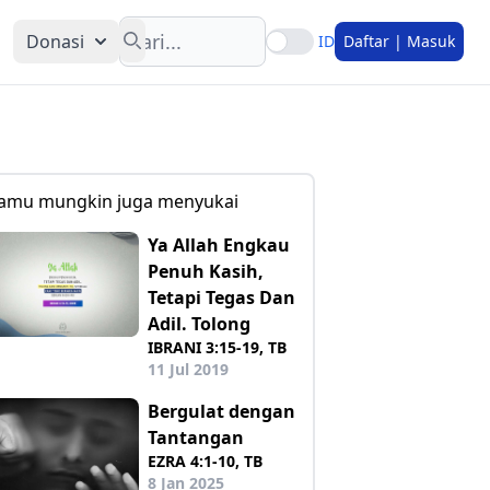
Search
Donasi
ID
Daftar | Masuk
amu mungkin juga menyukai
Ya Allah Engkau
Penuh Kasih,
Tetapi Tegas Dan
Adil. Tolong
IBRANI 3:15-19, TB
11 Jul 2019
Bergulat dengan
Tantangan
EZRA 4:1-10, TB
8 Jan 2025