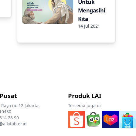
Untuk
Mengasihi
Kita
14 Jul 2021
 Pusat
Produk LAI
 Raya no.12 Jakarta,
Tersedia juga di
10430
 314 28 90
@alkitab.or.id