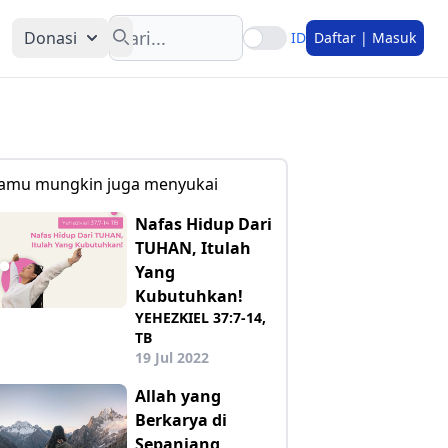
Search
Donasi
ID
Daftar | Masuk
amu mungkin juga menyukai
Nafas Hidup Dari
TUHAN, Itulah
Yang
Kubutuhkan!
YEHEZKIEL 37:7-14,
TB
19 Jul 2022
Allah yang
Berkarya di
Sepanjang