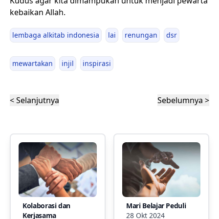
Kudus agar kita dimampukan untuk menjadi pewarta
kebaikan Allah.
lembaga alkitab indonesia
lai
renungan
dsr
mewartakan
injil
inspirasi
< Selanjutnya
Sebelumnya >
Kolaborasi dan
Mari Belajar Peduli
Kerjasama
28 Okt 2024