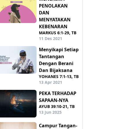
PENOLAKAN
DAN
MENYATAKAN
KEBENARAN
MARKUS 6:1-29, TB
11 Des 2021
Menyikapi Setiap
Tantangan
Dengan Berani
Dan Bijaksana
YOHANES 7:1-13, TB
13 Apr 2021
PEKA TERHADAP
SAPAAN-NYA
AYUB 39:10-21, TB
13 Jun 2025
Campur Tangan-