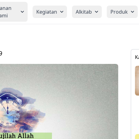
yanan
Kegiatan
Alkitab
Produk
ami
9
K