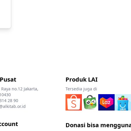
a
 Pusat
Produk LAI
 Raya no.12 Jakarta,
Tersedia juga di
10430
 314 28 90
@alkitab.or.id
ccount
Donasi bisa menggun