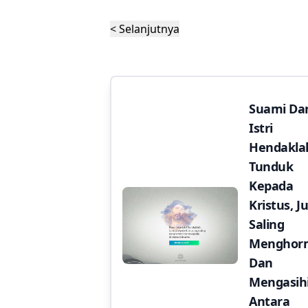
< Selanjutnya
Suami Da
Istri
Hendakla
Tunduk
Kepada
Kristus, J
Saling
Menghor
Dan
Mengasihi
Antara