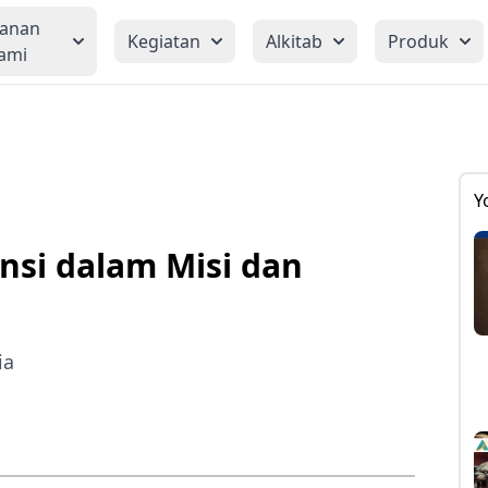
yanan
Kegiatan
Alkitab
Produk
ami
Y
nsi dalam Misi dan
ia