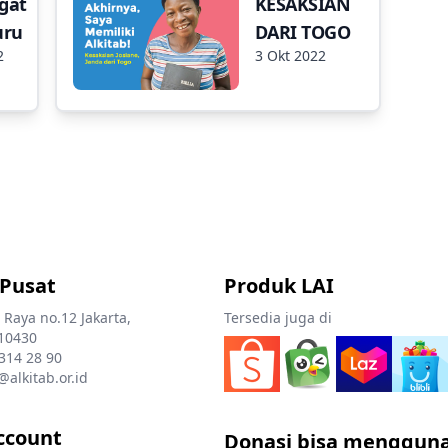
gat
KESAKSIAN
uru
DARI TOGO
2
3 Okt 2022
 Pusat
Produk LAI
 Raya no.12 Jakarta,
Tersedia juga di
10430
 314 28 90
@alkitab.or.id
ccount
Donasi bisa menggun