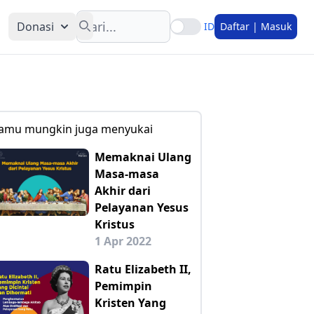
Search
Donasi
ID
Daftar | Masuk
amu mungkin juga menyukai
Memaknai Ulang
Masa-masa
Akhir dari
Pelayanan Yesus
Kristus
1 Apr 2022
Ratu Elizabeth II,
Pemimpin
Kristen Yang