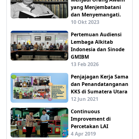
yang Menjembatani
dan Menyemangati.
10 Okt 2023
Pertemuan Audiensi
Lembaga Alkitab
Indonesia dan Sinode
GMIBM
13 Feb 2026
Penjajagan Kerja Sama
dan Penandatanganan
KKS di Sumatera Utara
12 Jun 2021
Continuous
Improvement di
Percetakan LAI
4 Apr 2019