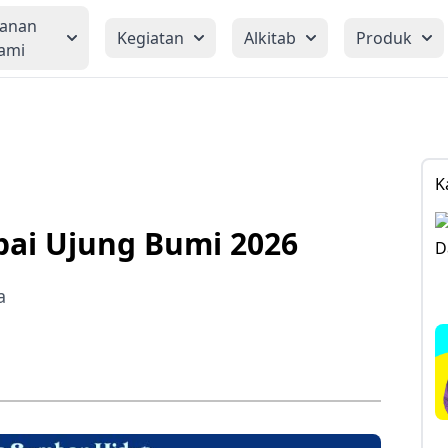
yanan
Kegiatan
Alkitab
Produk
ami
K
pai Ujung Bumi 2026
a