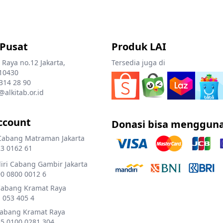
 Pusat
Produk LAI
 Raya no.12 Jakarta,
Tersedia juga di
10430
 314 28 90
@alkitab.or.id
ccount
Donasi bisa menggun
Cabang Matraman Jakarta
3 0162 61
ri Cabang Gambir Jakarta
0 0800 0012 6
Cabang Kramat Raya
 053 405 4
Cabang Kramat Raya
5 0100 0281 304