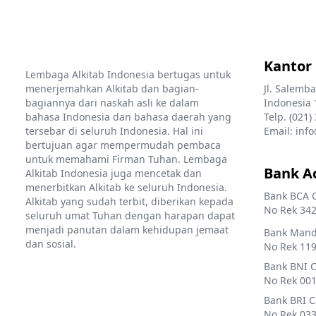
Kantor
Lembaga Alkitab Indonesia bertugas untuk
menerjemahkan Alkitab dan bagian-
Jl. Salemba
bagiannya dari naskah asli ke dalam
Indonesia 
bahasa Indonesia dan bahasa daerah yang
Telp. (021)
tersebar di seluruh Indonesia. Hal ini
Email: info
bertujuan agar mempermudah pembaca
untuk memahami Firman Tuhan. Lembaga
Bank A
Alkitab Indonesia juga mencetak dan
menerbitkan Alkitab ke seluruh Indonesia.
Bank BCA 
Alkitab yang sudah terbit, diberikan kepada
No Rek 342
seluruh umat Tuhan dengan harapan dapat
menjadi panutan dalam kehidupan jemaat
Bank Mandi
dan sosial.
No Rek 119
Bank BNI 
No Rek 001
Bank BRI 
No Rek 033