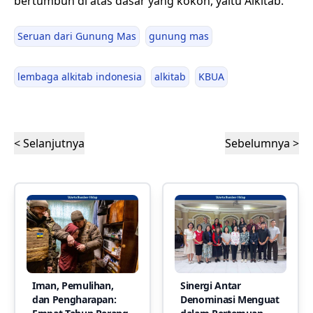
bertumbuh di atas dasar yang kokoh, yaitu Alkitab.”
Seruan dari Gunung Mas
gunung mas
lembaga alkitab indonesia
alkitab
KBUA
< Selanjutnya
Sebelumnya >
Iman, Pemulihan,
Sinergi Antar
dan Pengharapan:
Denominasi Menguat