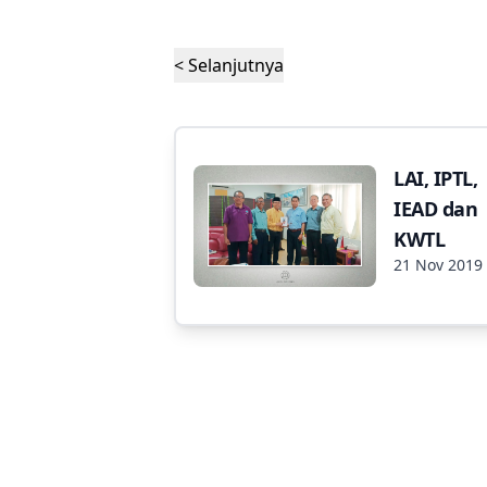
< Selanjutnya
LAI, IPTL,
IEAD dan
KWTL
21 Nov 2019