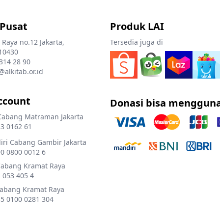
 Pusat
Produk LAI
 Raya no.12 Jakarta,
Tersedia juga di
10430
 314 28 90
@alkitab.or.id
ccount
Donasi bisa menggun
Cabang Matraman Jakarta
3 0162 61
ri Cabang Gambir Jakarta
0 0800 0012 6
Cabang Kramat Raya
 053 405 4
Cabang Kramat Raya
5 0100 0281 304