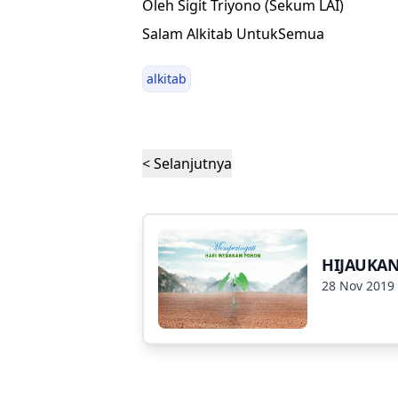
Oleh Sigit Triyono (Sekum LAI)
Salam Alkitab UntukSemua
alkitab
< Selanjutnya
HIJAUKA
28 Nov 2019