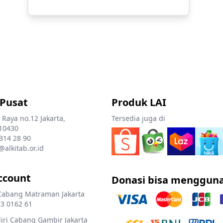
 Pusat
Produk LAI
 Raya no.12 Jakarta,
Tersedia juga di
10430
 314 28 90
@alkitab.or.id
ccount
Donasi bisa menggun
Cabang Matraman Jakarta
3 0162 61
ri Cabang Gambir Jakarta