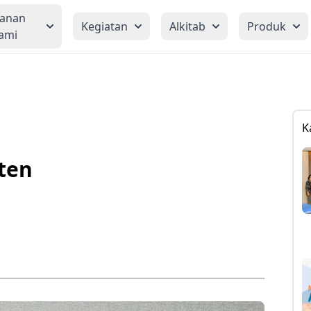
yanan
Kegiatan
Alkitab
Produk
ami
K
ten