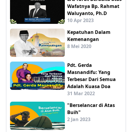
Wafatnya Bp. Rahmat
Waluyanto, Ph.D
10 Apr 2023
Kepatuhan Dalam
Kemenangan
8 Mei 2020
Pdt. Gerda
Masnandifu: Yang
Terbesar Dari Semua
Adalah Kuasa Doa
31 Mar 2022
"Berselancar di Atas
Buih"
2 Jan 2023