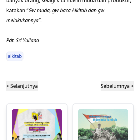
banyak orang, selagi kita masih muda dan produktif,
katakan “
Gw muda, gw baca Alkitab dan gw
melakukannya”
.
Pdt. Sri Yuliana
alkitab
< Selanjutnya
Sebelumnya >