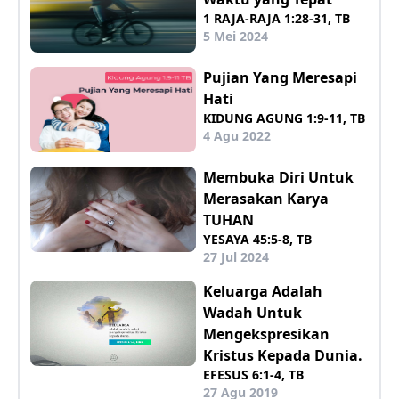
1 RAJA-RAJA 1:28-31, TB
5 Mei 2024
Pujian Yang Meresapi
Hati
KIDUNG AGUNG 1:9-11, TB
4 Agu 2022
Membuka Diri Untuk
Merasakan Karya
TUHAN
YESAYA 45:5-8, TB
27 Jul 2024
Keluarga Adalah
Wadah Untuk
Mengekspresikan
Kristus Kepada Dunia.
EFESUS 6:1-4, TB
27 Agu 2019