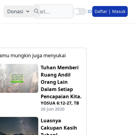
Search
Donasi
ID
Daftar | Masuk
amu mungkin juga menyukai
Tuhan Memberi
Ruang Andil
Orang Lain
Dalam Setiap
Pencapaian Kita.
YOSUA 6:12-27, TB
26 Jun 2020
Luasnya
Cakupan Kasih
Tuhan!