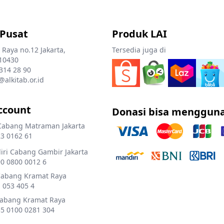
 Pusat
Produk LAI
 Raya no.12 Jakarta,
Tersedia juga di
10430
 314 28 90
@alkitab.or.id
ccount
Donasi bisa menggun
Cabang Matraman Jakarta
3 0162 61
ri Cabang Gambir Jakarta
0 0800 0012 6
Cabang Kramat Raya
 053 405 4
Cabang Kramat Raya
5 0100 0281 304