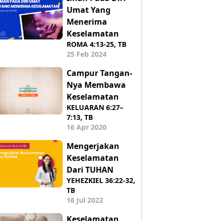
Umat Yang
Menerima
Keselamatan
ROMA 4:13-25, TB
25 Feb 2024
Campur Tangan-
Nya Membawa
Keselamatan
KELUARAN 6:27–
7:13, TB
16 Apr 2020
Mengerjakan
Keselamatan
Dari TUHAN
YEHEZKIEL 36:22-32,
TB
16 Jul 2022
Keselamatan