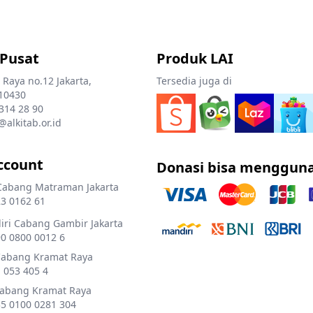
 Pusat
Produk LAI
 Raya no.12 Jakarta,
Tersedia juga di
10430
 314 28 90
@alkitab.or.id
ccount
Donasi bisa menggun
Cabang Matraman Jakarta
3 0162 61
ri Cabang Gambir Jakarta
0 0800 0012 6
Cabang Kramat Raya
 053 405 4
Cabang Kramat Raya
5 0100 0281 304