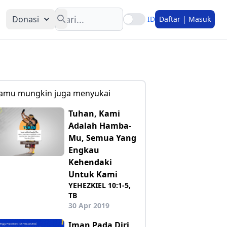
Search
Donasi
ID
Daftar | Masuk
amu mungkin juga menyukai
Tuhan, Kami
Adalah Hamba-
Mu, Semua Yang
Engkau
Kehendaki
Untuk Kami
YEHEZKIEL 10:1-5,
TB
30 Apr 2019
Iman Pada Diri