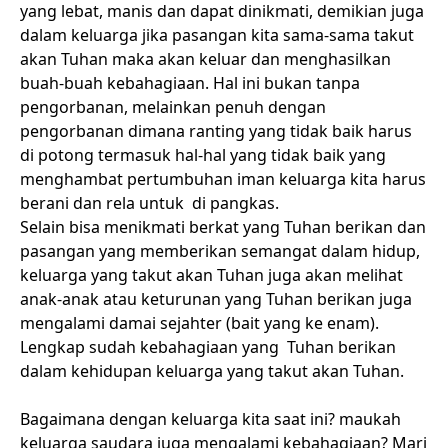
yang lebat, manis dan dapat dinikmati, demikian juga
dalam keluarga jika pasangan kita sama-sama takut
akan Tuhan maka akan keluar dan menghasilkan
buah-buah kebahagiaan. Hal ini bukan tanpa
pengorbanan, melainkan penuh dengan
pengorbanan dimana ranting yang tidak baik harus
di potong termasuk hal-hal yang tidak baik yang
menghambat pertumbuhan iman keluarga kita harus
berani dan rela untuk di pangkas.
Selain bisa menikmati berkat yang Tuhan berikan dan
pasangan yang memberikan semangat dalam hidup,
keluarga yang takut akan Tuhan juga akan melihat
anak-anak atau keturunan yang Tuhan berikan juga
mengalami damai sejahter (bait yang ke enam).
Lengkap sudah kebahagiaan yang Tuhan berikan
dalam kehidupan keluarga yang takut akan Tuhan.
Bagaimana dengan keluarga kita saat ini? maukah
keluarga saudara juga mengalami kebahagiaan? Mari