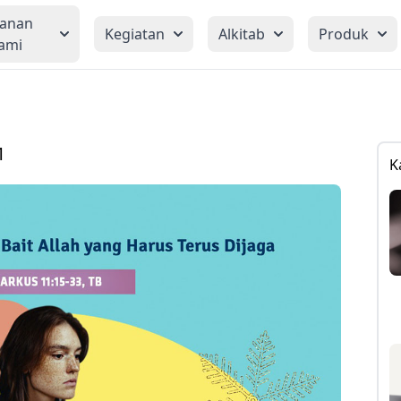
yanan
Kegiatan
Alkitab
Produk
ami
1
K