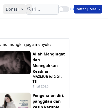
Search
Donasi
ID
Daftar | Masuk
amu mungkin juga menyukai
Allah Mengingat
dan
Menegakkan
Keadilan
MAZMUR 9:12-21,
TB
1 Jul 2025
Pengenalan diri,
panggilan dan
kasih karunia