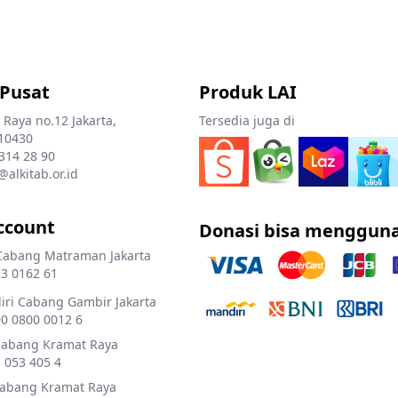
 Pusat
Produk LAI
 Raya no.12 Jakarta,
Tersedia juga di
10430
 314 28 90
@alkitab.or.id
ccount
Donasi bisa menggun
Cabang Matraman Jakarta
3 0162 61
ri Cabang Gambir Jakarta
0 0800 0012 6
Cabang Kramat Raya
 053 405 4
Cabang Kramat Raya