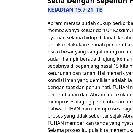
Setia Dengan Sepenuh H
KEJADIAN 15:7-21, TB
Abram merasa sudah cukup berkorba
membawanya keluar dari Ur-Kasdim. 
nyaman selama hidup di tanah kelahi
untuk melakukan sebuah pengembaraa
risiko besar yang sangat mungkin mu
sudah hampir berada di ujung kema
sebabnya di sepanjang pasal 15 kit
keturunan dan tanah. Hal menarik yan
kondisi iman yang demikian adalah i
dengan taat dan penuh hati. TUHAN
persembahan dan Abram melakukanny
memproses daging persembahan terse
bahwa TUHAN baru memproses daging
proses yang tidak sebentar sejak A
TUHAN memberikan tanda yang nyata
Selama proses itu pula kita menemuka