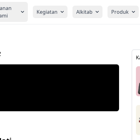
yanan
Kegiatan
Alkitab
Produk
ami
2
K