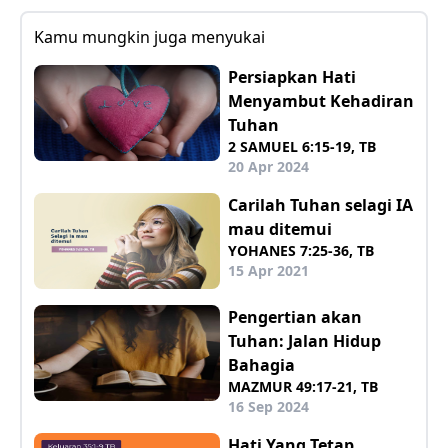
Kamu mungkin juga menyukai
Persiapkan Hati
Menyambut Kehadiran
Tuhan
2 SAMUEL 6:15-19, TB
20 Apr 2024
Carilah Tuhan selagi IA
mau ditemui
YOHANES 7:25-36, TB
15 Apr 2021
Pengertian akan
Tuhan: Jalan Hidup
Bahagia
MAZMUR 49:17-21, TB
16 Sep 2024
Hati Yang Tetap