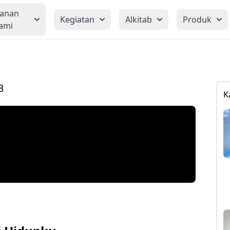
yanan
Kegiatan
Alkitab
Produk
ami
3
K