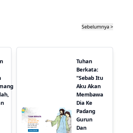
Sebelumnya >
an
Tuhan
Berkata:
n
"Sebab Itu
emang
Aku Akan
dah,
Membawa
an
Dia Ke
Padang
Gurun
Dan