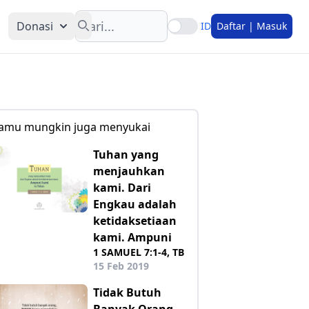
Search
Donasi
ID
Daftar | Masuk
amu mungkin juga menyukai
Tuhan yang
menjauhkan
kami. Dari
Engkau adalah
ketidaksetiaan
kami. Ampuni
1 SAMUEL 7:1-4, TB
15 Feb 2019
Tidak Butuh
Banyak Orang,