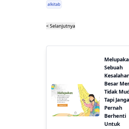
alkitab
< Selanjutnya
Melupak
Sebuah
Kesalaha
Besar M
Tidak Mu
Tapi Jang
Pernah
Berhenti
Untuk