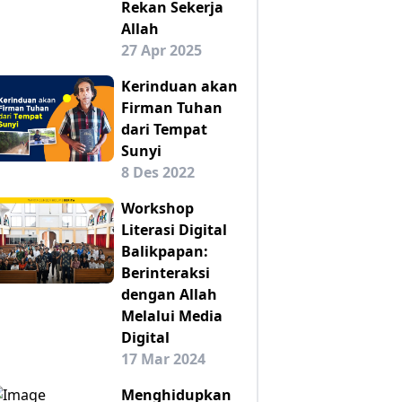
Rekan Sekerja
Allah
27 Apr 2025
Kerinduan akan
Firman Tuhan
dari Tempat
Sunyi
8 Des 2022
Workshop
Literasi Digital
Balikpapan:
Berinteraksi
dengan Allah
Melalui Media
Digital
17 Mar 2024
Menghidupkan