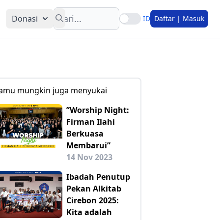
Search
Donasi
ID
Daftar | Masuk
amu mungkin juga menyukai
”Worship Night:
Firman Ilahi
Berkuasa
Membarui”
14 Nov 2023
Ibadah Penutup
Pekan Alkitab
Cirebon 2025:
Kita adalah