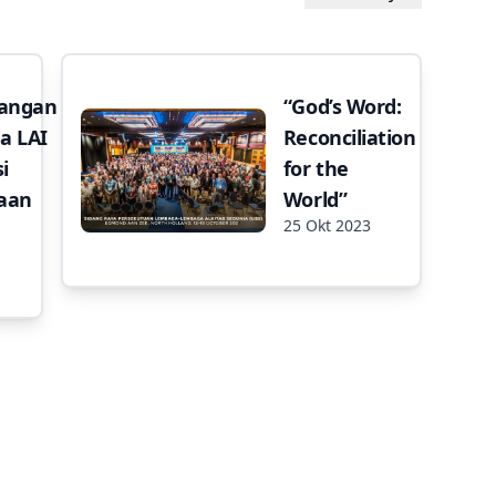
angan
“God’s Word:
a LAI
Reconciliation
i
for the
aan
World”
25 Okt 2023