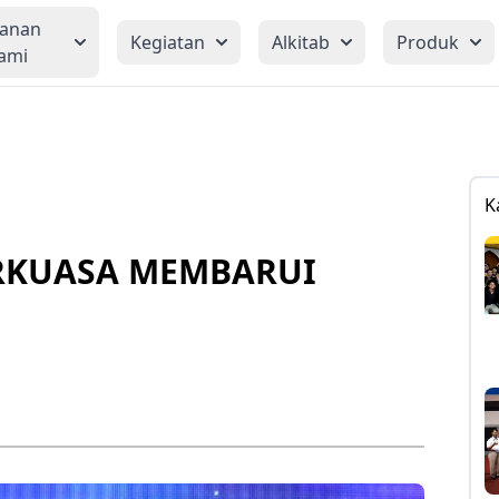
yanan
Kegiatan
Alkitab
Produk
ami
K
RKUASA MEMBARUI