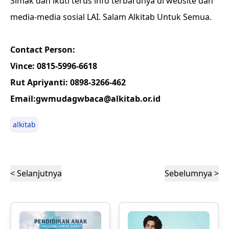
Simak dan ikuti terus info terbarunya di website dan
media-media sosial LAI. Salam Alkitab Untuk Semua.
Contact Person:
Vince: 0815-5996-6618
Rut Apriyanti: 0898-3266-462
Email:gwmudagwbaca@alkitab.or.id
alkitab
< Selanjutnya
Sebelumnya >