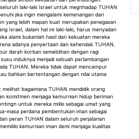
 seluruh laki-laki Israel untuk megnhadap TUHAN
enuhi jika ingin mengalami kemenangan dari
in yang lebih mapan kuat merupakan penegasan
srael, dalam hal ini laki-laki, harus menyadari
a alami bukanlah hasil dari kekuatan mereka
karena adanya penyertaan dan kehendak TUHAN.
bur darah korban semeblihan dengan ragi
susu induknya menjadi sebuah perlambangan
epada TUHAN. Mereka tidak dapat mencampur
atau bahkan bertentangan dengan nilai utama
pat melihat bagaimana TUHAN mendidik orang
 dan komitmen menjaga kemurnian hidup beriman
entingn untuk mereka miliki sebagai umat yang
asa-masa perdana pembentukan iman sebagai
ari peran TUHAN dalam seluruh perjalanan
emiliki kemurnian iman demi menjaga kualitas
.