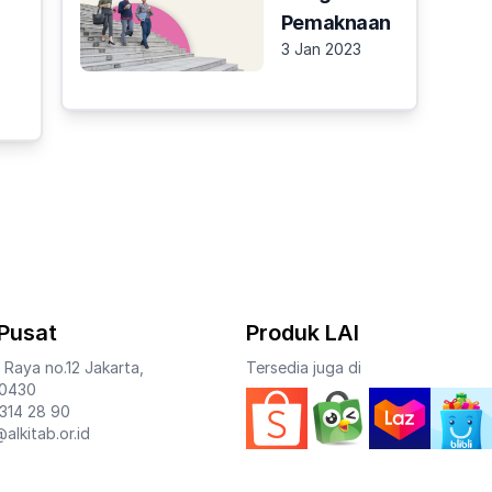
Pemaknaan
3 Jan 2023
Pusat
Produk LAI
 Raya no.12 Jakarta,
Tersedia juga di
10430
 314 28 90
@alkitab.or.id