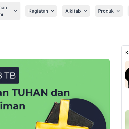
nan
Kegiatan
Alkitab
Produk
mi
3
K