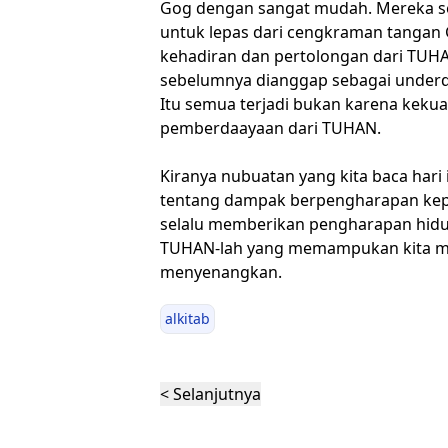
Gog dengan sangat mudah. Mereka se
untuk lepas dari cengkraman tangan
kehadiran dan pertolongan dari TUHA
sebelumnya dianggap sebagai underd
Itu semua terjadi bukan karena keku
pemberdaayaan dari TUHAN.
Kiranya nubuatan yang kita baca hari
tentang dampak berpengharapan ke
selalu memberikan pengharapan hidup
TUHAN-lah yang memampukan kita me
menyenangkan.
alkitab
< Selanjutnya