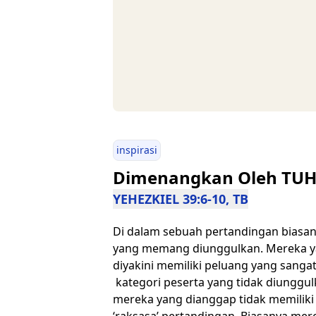
inspirasi
Dimenangkan Oleh TU
YEHEZKIEL 39:6-10, TB
Di dalam sebuah pertandingan biasan
yang memang diunggulkan. Mereka ya
diyakini memiliki peluang yang sanga
kategori peserta yang tidak diunggul
mereka yang dianggap tidak memilik
‘raksasa’ pertandingan. Biasanya me