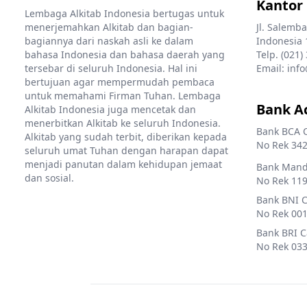
Kantor
Lembaga Alkitab Indonesia bertugas untuk
menerjemahkan Alkitab dan bagian-
Jl. Salemba
bagiannya dari naskah asli ke dalam
Indonesia 
bahasa Indonesia dan bahasa daerah yang
Telp. (021)
tersebar di seluruh Indonesia. Hal ini
Email: info
bertujuan agar mempermudah pembaca
untuk memahami Firman Tuhan. Lembaga
Bank A
Alkitab Indonesia juga mencetak dan
menerbitkan Alkitab ke seluruh Indonesia.
Bank BCA 
Alkitab yang sudah terbit, diberikan kepada
No Rek 342
seluruh umat Tuhan dengan harapan dapat
menjadi panutan dalam kehidupan jemaat
Bank Mandi
dan sosial.
No Rek 119
Bank BNI 
No Rek 001
Bank BRI 
No Rek 033