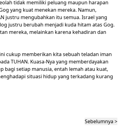
olah tidak memiliki peluang maupun harapan
 Gog yang kuat menekan mereka. Namun,
N justru mengubahkan itu semua. Israel yang
og justru berubah menjadi kuda hitam atas Gog.
atan mereka, melainkan karena kehadiran dan
 ini cukup memberikan kita sebuah teladan iman
pada TUHAN. Kuasa-Nya yang memberdayakan
 bagi setiap manusia, entah lemah atau kuat,
nghadapi situasi hidup yang terkadang kurang
Sebelumnya >