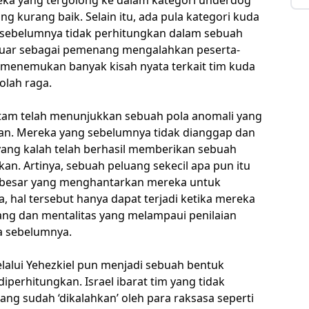
ng kurang baik. Selain itu, ada pula kategori kuda
 sebelumnya tidak perhitungkan dalam sebuah
keluar sebagai pemenang mengalahkan peserta-
t menemukan banyak kisah nyata terkait tim kuda
olah raga.
itam telah menunjukkan sebuah pola anomali yang
gkan. Mereka yang sebelumnya tidak dianggap dan
 yang kalah telah berhasil memberikan sebuah
n. Artinya, sebuah peluang sekecil apa pun itu
 besar yang menghantarkan mereka untuk
, hal tersebut hanya dapat terjadi ketika mereka
ang dan mentalitas yang melampaui penilaian
a sebelumnya.
lui Yehezkiel pun menjadi sebuah bentuk
perhitungkan. Israel ibarat tim yang tidak
g sudah ‘dikalahkan’ oleh para raksasa seperti