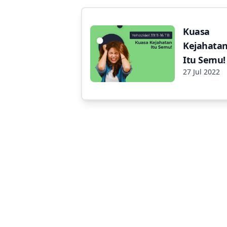
Kuasa
Kejahata
Itu Semu!
27 Jul 2022