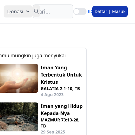
Search
Donasi
ID
Daftar | Masuk
amu mungkin juga menyukai
Iman Yang
Terbentuk Untuk
Kristus
GALATIA 2:1-10, TB
4 Agu 2023
Iman yang Hidup
Kepada-Nya
MAZMUR 73:13-28,
TB
29 Sep 2025