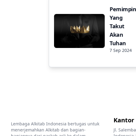
Pemimpi
Yang
Takut
Akan
Tuhan
7 Sep 2024
Kantor
Lembaga Alkitab Indonesia bertugas untuk
menerjemahkan Alkitab dan bagian-
Jl. Salemba
bagiannya dari naskah asli ke dalam
Indonesia 