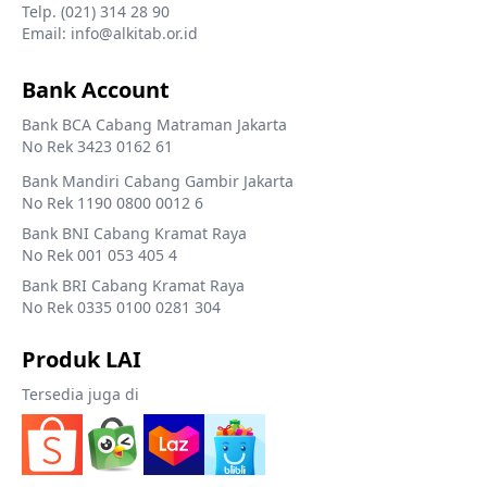
Telp. (021) 314 28 90
Email: info@alkitab.or.id
Bank Account
Bank BCA Cabang Matraman Jakarta
No Rek 3423 0162 61
Bank Mandiri Cabang Gambir Jakarta
No Rek 1190 0800 0012 6
Bank BNI Cabang Kramat Raya
No Rek 001 053 405 4
Bank BRI Cabang Kramat Raya
No Rek 0335 0100 0281 304
Produk LAI
Tersedia juga di