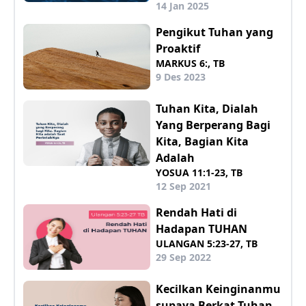
14 Jan 2025
Pengikut Tuhan yang
Proaktif
MARKUS 6:, TB
9 Des 2023
Tuhan Kita, Dialah
Yang Berperang Bagi
Kita, Bagian Kita
Adalah
YOSUA 11:1-23, TB
12 Sep 2021
Rendah Hati di
Hadapan TUHAN
ULANGAN 5:23-27, TB
29 Sep 2022
Kecilkan Keinginanmu
supaya Berkat Tuhan