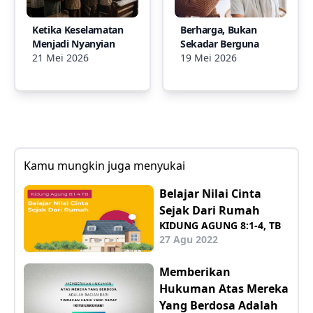
Ketika Keselamatan
Berharga, Bukan
Menjadi Nyanyian
Sekadar Berguna
21 Mei 2026
19 Mei 2026
Kamu mungkin juga menyukai
Belajar Nilai Cinta
Sejak Dari Rumah
KIDUNG AGUNG 8:1-4, TB
27 Agu 2022
Memberikan
Hukuman Atas Mereka
Yang Berdosa Adalah