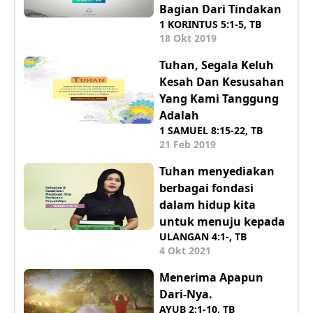
Bagian Dari Tindakan
1 KORINTUS 5:1-5, TB
18 Okt 2019
Tuhan, Segala Keluh
Kesah Dan Kesusahan
Yang Kami Tanggung
Adalah
1 SAMUEL 8:15-22, TB
21 Feb 2019
Tuhan menyediakan
berbagai fondasi
dalam hidup kita
untuk menuju kepada
ULANGAN 4:1-, TB
4 Okt 2021
Menerima Apapun
Dari-Nya.
AYUB 2:1-10, TB