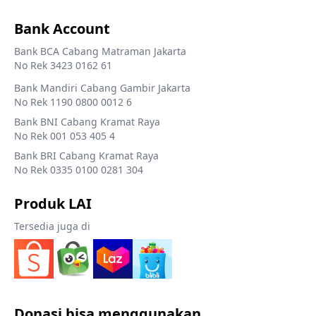
Bank Account
Bank BCA Cabang Matraman Jakarta
No Rek 3423 0162 61
Bank Mandiri Cabang Gambir Jakarta
No Rek 1190 0800 0012 6
Bank BNI Cabang Kramat Raya
No Rek 001 053 405 4
Bank BRI Cabang Kramat Raya
No Rek 0335 0100 0281 304
Produk LAI
Tersedia juga di
Donasi bisa menggunakan