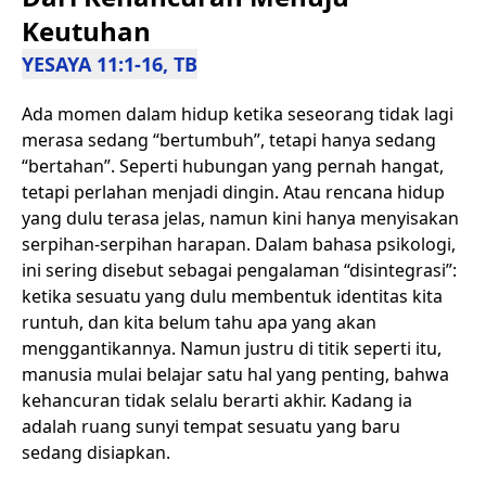
Keutuhan
YESAYA 11:1-16, TB
Ada momen dalam hidup ketika seseorang tidak lagi
merasa sedang “bertumbuh”, tetapi hanya sedang
“bertahan”. Seperti hubungan yang pernah hangat,
tetapi perlahan menjadi dingin. Atau rencana hidup
yang dulu terasa jelas, namun kini hanya menyisakan
serpihan-serpihan harapan. Dalam bahasa psikologi,
ini sering disebut sebagai pengalaman “disintegrasi”:
ketika sesuatu yang dulu membentuk identitas kita
runtuh, dan kita belum tahu apa yang akan
menggantikannya. Namun justru di titik seperti itu,
manusia mulai belajar satu hal yang penting, bahwa
kehancuran tidak selalu berarti akhir. Kadang ia
adalah ruang sunyi tempat sesuatu yang baru
sedang disiapkan.