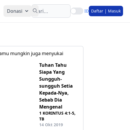
Search
Donasi
ID
Daftar | Masuk
amu mungkin juga menyukai
Tuhan Tahu
Siapa Yang
Sungguh-
sungguh Setia
Kepada-Nya,
Sebab Dia
Mengenal
1 KORINTUS 4:1-5,
TB
14 Okt 2019