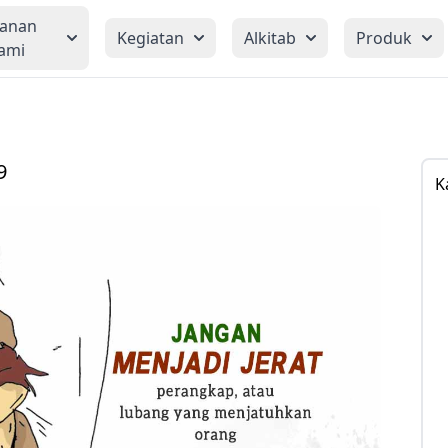
yanan
Kegiatan
Alkitab
Produk
ami
9
K