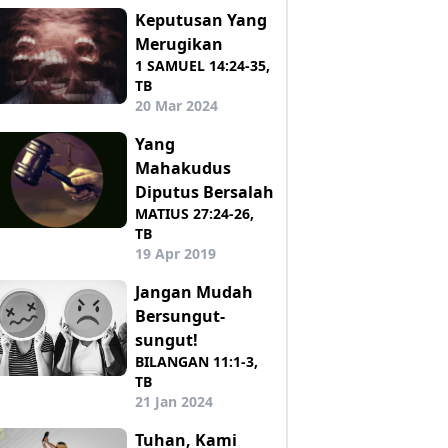
Keputusan Yang
Merugikan
1 SAMUEL 14:24-35,
TB
20 Mar 2024
Yang
Mahakudus
Diputus Bersalah
MATIUS 27:24-26,
TB
19 Apr 2019
Jangan Mudah
Bersungut-
sungut!
BILANGAN 11:1-3,
TB
21 Jan 2024
Tuhan, Kami