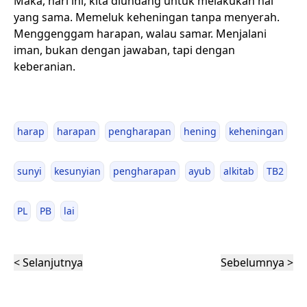
Maka, hari ini, kita diundang untuk melakukan hal
yang sama. Memeluk keheningan tanpa menyerah.
Menggenggam harapan, walau samar. Menjalani
iman, bukan dengan jawaban, tapi dengan
keberanian.
harap
harapan
pengharapan
hening
keheningan
sunyi
kesunyian
pengharapan
ayub
alkitab
TB2
PL
PB
lai
< Selanjutnya
Sebelumnya >