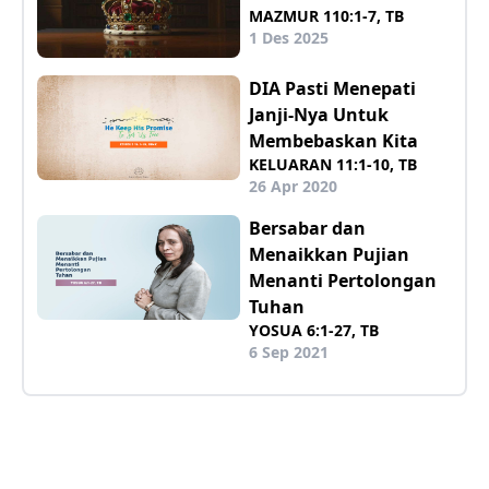
MAZMUR 110:1-7, TB
1 Des 2025
DIA Pasti Menepati
Janji-Nya Untuk
Membebaskan Kita
KELUARAN 11:1-10, TB
26 Apr 2020
Bersabar dan
Menaikkan Pujian
Menanti Pertolongan
Tuhan
YOSUA 6:1-27, TB
6 Sep 2021