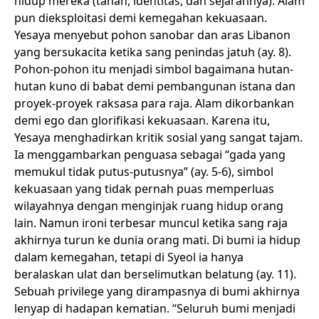
hidup mereka (tanah, identitas, dan sejarahnya). Alam
pun dieksploitasi demi kemegahan kekuasaan.
Yesaya menyebut pohon sanobar dan aras Libanon
yang bersukacita ketika sang penindas jatuh (ay. 8).
Pohon-pohon itu menjadi simbol bagaimana hutan-
hutan kuno di babat demi pembangunan istana dan
proyek-proyek raksasa para raja. Alam dikorbankan
demi ego dan glorifikasi kekuasaan. Karena itu,
Yesaya menghadirkan kritik sosial yang sangat tajam.
Ia menggambarkan penguasa sebagai “gada yang
memukul tidak putus-putusnya” (ay. 5-6), simbol
kekuasaan yang tidak pernah puas memperluas
wilayahnya dengan menginjak ruang hidup orang
lain. Namun ironi terbesar muncul ketika sang raja
akhirnya turun ke dunia orang mati. Di bumi ia hidup
dalam kemegahan, tetapi di Syeol ia hanya
beralaskan ulat dan berselimutkan belatung (ay. 11).
Sebuah privilege yang dirampasnya di bumi akhirnya
lenyap di hadapan kematian. “Seluruh bumi menjadi