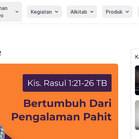
nan
Kegiatan
Alkitab
Produk
mi
2
K