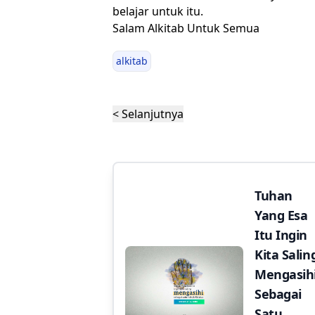
belajar untuk itu.
Salam Alkitab Untuk Semua
alkitab
< Selanjutnya
Tuhan
Yang Esa
Itu Ingin
Kita Salin
Mengasih
Sebagai
Satu