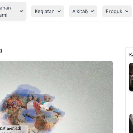
yanan
Kegiatan
Alkitab
Produk
ami
9
K