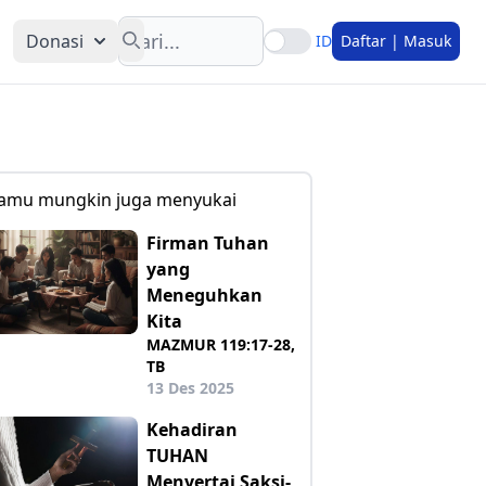
Search
Donasi
ID
Daftar | Masuk
amu mungkin juga menyukai
Firman Tuhan
yang
Meneguhkan
Kita
MAZMUR 119:17-28,
TB
13 Des 2025
Kehadiran
TUHAN
Menyertai Saksi-