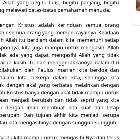
ih Allah yang begitu luas, begitu panjang, begitu
yang melewati batas-batas pemahaman manusia.
dengan Kristus adalah kerinduan semua orang
 akhir semua orang yang mempercayainya. Keadaan
ih Allah itu berdiam dalam kita, memenuhi setiap
esponnya, kita juga mampu untuk mengasihi Allah
idak ada yang dapat mengasihi Allah yang tidak
enaruh kasih itu dan menggerakkannya dalam diri
dilakukan oleh Paulus, marilah kita berdoa dan
alam kita, bekerja dalam kita, sehingga kita
k dengan akal yang terbatas melainkan dengan
lah Kristus hanya dengan akal tidak mampu untuk
aan menjadi berubah dan tidak seprti yang kita
itu dengan iman membuat kita kuat dan tetap
 berubah. Dan tujuan akhir kita menjadi serupa
kalau kita mengasihinya dengan sungguh-sungguh.
na itu kita mampu untuk mengasihi-Nya dan terus