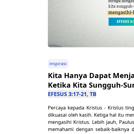
inspirasi
Kita Hanya Dapat Menja
Ketika Kita Sungguh-S
EFESUS 3:17-21, TB
Percaya kepada Kristus - Kristus ti
dikuasai oleh kasih. Ketiga hal itu m
mengasihi Kristus. Lebih jauh, Paul
memahami dengan sebaik-baiknya d