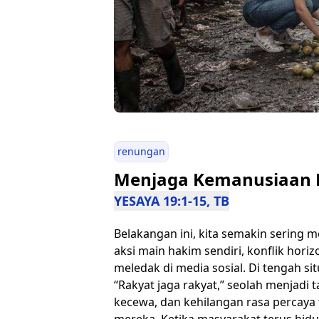
renungan
Menjaga Kemanusiaan 
YESAYA 19:1-15, TB
Belakangan ini, kita semakin sering m
aksi main hakim sendiri, konflik hor
meledak di media sosial. Di tengah si
“Rakyat jaga rakyat,” seolah menjadi
kecewa, dan kehilangan rasa percaya
mereka. Ketika masyarakat terus hidu