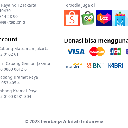
 Raya no.12 Jakarta,
Tersedia juga di
10430
 314 28 90
@alkitab.or.id
ccount
Donasi bisa menggun
Cabang Matraman Jakarta
3 0162 61
ri Cabang Gambir Jakarta
0 0800 0012 6
Cabang Kramat Raya
 053 405 4
Cabang Kramat Raya
5 0100 0281 304
© 2023 Lembaga Alkitab Indonesia