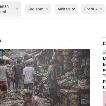
yanan
Kegiatan
Alkitab
Produk
ami
6
K